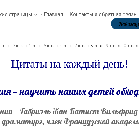
кие страницы
Главная
Контакты и обратная связь
Навигаци
 класс
3 класс
4 класс
5 класс
6 класс
7 класс
8 класс
9 класс
10 клас
Цитаты на каждый день!
ия — научить наших детей обход
ении — Габриэль Жан-Батист Вильфрид 
и драматург, член Французской академи