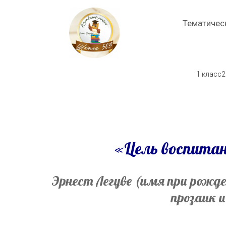
Тематичес
1 класс
2
«Цель воспитан
Эрнест Легуве (имя при рожд
прозаик 