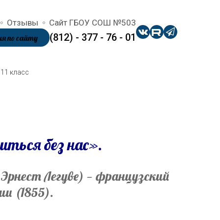
Отзывы
Сайт ГБОУ СОШ №503
(812) - 377 - 76 - 01
я по сайту
с
11 класс
иться без нас».
Эрнест Легуве) — французский
и (1855).